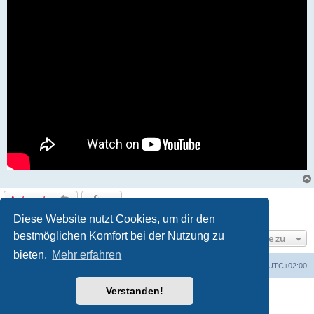
Antworten
1 Beitrag • Seite
1
von
1
Diese Website nutzt Cookies, um dir den
bestmöglichen Komfort bei der Nutzung zu
Gehe zu
bieten.
Mehr erfahren
Startseite
Alle Cookies löschen
Alle Zeiten sind
UTC+02:00
Verstanden!
Powered by
phpBB
® Forum Software © phpBB Limited
Deutsche Übersetzung durch
phpBB.de