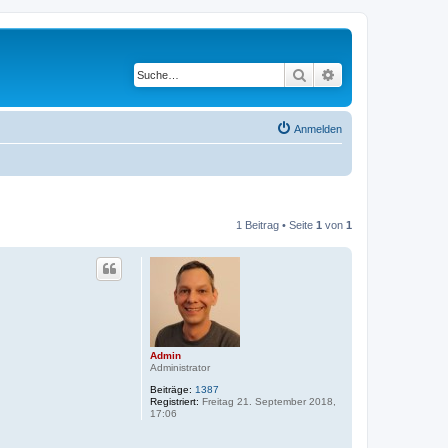
Suche
Erweiterte Suche
Anmelden
1 Beitrag • Seite
1
von
1
Admin
Administrator
Beiträge:
1387
Registriert:
Freitag 21. September 2018,
17:06