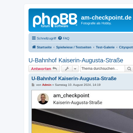
am-checkpoint.de
Fotografie als Hobby.
Schnellzugriff
FAQ
Startseite
Spielwiese / Testseiten
Test-Galerie
Cityspot
U-Bahnhof Kaiserin-Augusta-Straße
Antworten
U-Bahnhof Kaiserin-Augusta-Straße
B
von
Admin
»
Samstag 10. August 2024, 14:19
e
i
t
r
a
g