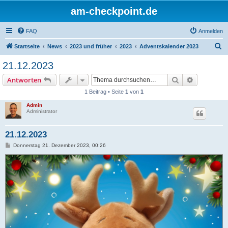
am-checkpoint.de
FAQ
Anmelden
S
Startseite
News
2023 und früher
2023
Adventskalender 2023
u
21.12.2023
c
Suche
Erweiterte
Antworten
h
1 Beitrag • Seite
1
von
1
e
Admin
Administrator
21.12.2023
B
Donnerstag 21. Dezember 2023, 00:26
e
i
t
r
a
g