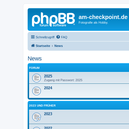
am-checkpoint.de
Fotografie als Hobby.
Schnellzugriff
FAQ
Startseite
News
News
FORUM
2025
Zugang mit Passwort: 2025
2024
2023 UND FRÜHER
2023
2022