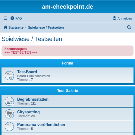
am-checkpoint.de
FAQ
Anmelden
S
Startseite
Spielwiese / Testseiten
u
Spielwiese / Testseiten
c
Forumsregeln
h
+++ TESTSEITEN +++
e
Forum
Test-Board
Board-Funktionalitäten
Themen:
7
Test-Galerie
Begräbnisstätten
Themen:
111
Cityspotting
Themen:
20
Panorama veröffentlichen
Themen:
5