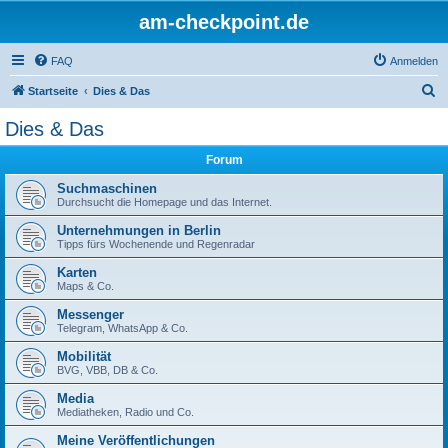
am-checkpoint.de
FAQ
Anmelden
S
Startseite
Dies & Das
u
Dies & Das
c
Forum
h
e
Suchmaschinen
Durchsucht die Homepage und das Internet.
Unternehmungen in Berlin
Tipps fürs Wochenende und Regenradar
Karten
Maps & Co.
Messenger
Telegram, WhatsApp & Co.
Mobilität
BVG, VBB, DB & Co.
Media
Mediatheken, Radio und Co.
Meine Veröffentlichungen