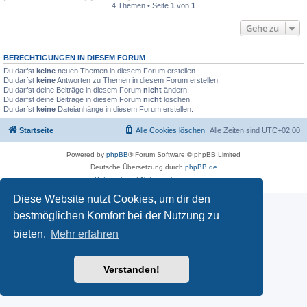
4 Themen • Seite
1
von
1
Gehe zu
BERECHTIGUNGEN IN DIESEM FORUM
Du darfst
keine
neuen Themen in diesem Forum erstellen.
Du darfst
keine
Antworten zu Themen in diesem Forum erstellen.
Du darfst deine Beiträge in diesem Forum
nicht
ändern.
Du darfst deine Beiträge in diesem Forum
nicht
löschen.
Du darfst
keine
Dateianhänge in diesem Forum erstellen.
Startseite
Alle Cookies löschen
Alle Zeiten sind
UTC+02:00
Powered by
phpBB
® Forum Software © phpBB Limited
Deutsche Übersetzung durch
phpBB.de
Datenschutz
|
Nutzungsbedingungen
Diese Website nutzt Cookies, um dir den
bestmöglichen Komfort bei der Nutzung zu
bieten.
Mehr erfahren
Verstanden!