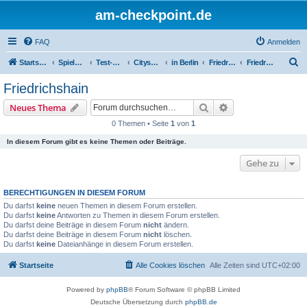
am-checkpoint.de
FAQ
Anmelden
S
Startseite
Spielwiese / Testseiten
Test-Galerie
Cityspotting
in Berlin
Friedrichshain-Kreuzberg
Friedrichshain
u
Friedrichshain
c
Suche
Erweiterte Suche
Neues Thema
h
0 Themen • Seite
1
von
1
e
In diesem Forum gibt es keine Themen oder Beiträge.
Gehe zu
BERECHTIGUNGEN IN DIESEM FORUM
Du darfst
keine
neuen Themen in diesem Forum erstellen.
Du darfst
keine
Antworten zu Themen in diesem Forum erstellen.
Du darfst deine Beiträge in diesem Forum
nicht
ändern.
Du darfst deine Beiträge in diesem Forum
nicht
löschen.
Du darfst
keine
Dateianhänge in diesem Forum erstellen.
Startseite
Alle Cookies löschen
Alle Zeiten sind
UTC+02:00
Powered by
phpBB
® Forum Software © phpBB Limited
Deutsche Übersetzung durch
phpBB.de