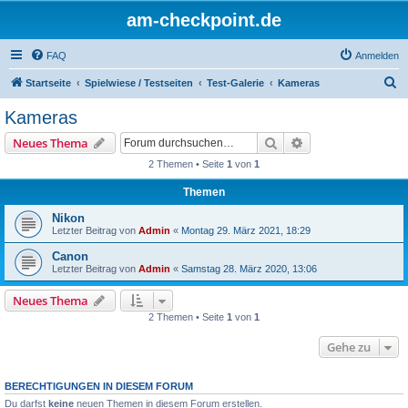
am-checkpoint.de
FAQ
Anmelden
S
Startseite
Spielwiese / Testseiten
Test-Galerie
Kameras
u
Kameras
c
Suche
Erweiterte Suche
Neues Thema
h
2 Themen • Seite
1
von
1
e
Themen
Nikon
Letzter Beitrag von
Admin
«
Montag 29. März 2021, 18:29
Canon
Letzter Beitrag von
Admin
«
Samstag 28. März 2020, 13:06
Neues Thema
2 Themen • Seite
1
von
1
Gehe zu
BERECHTIGUNGEN IN DIESEM FORUM
Du darfst
keine
neuen Themen in diesem Forum erstellen.