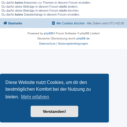
Du darfst
keine
Antworten zu Themen in diesem Forum erstellen.
Du darfst deine Beiträge in diesem Forum
nicht
ändern.
Du darfst deine Beiträge in diesem Forum
nicht
löschen.
Du darfst
keine
Dateianhänge in diesem Forum erstellen.
Startseite
Alle Cookies löschen
Alle Zeiten sind
UTC+02:00
Powered by
phpBB
® Forum Software © phpBB Limited
Deutsche Übersetzung durch
phpBB.de
Datenschutz
|
Nutzungsbedingungen
Diese Website nutzt Cookies, um dir den
bestmöglichen Komfort bei der Nutzung zu
bieten.
Mehr erfahren
Verstanden!