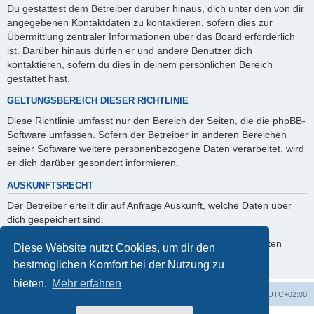
Du gestattest dem Betreiber darüber hinaus, dich unter den von dir
angegebenen Kontaktdaten zu kontaktieren, sofern dies zur
Übermittlung zentraler Informationen über das Board erforderlich
ist. Darüber hinaus dürfen er und andere Benutzer dich
kontaktieren, sofern du dies in deinem persönlichen Bereich
gestattet hast.
GELTUNGSBEREICH DIESER RICHTLINIE
Diese Richtlinie umfasst nur den Bereich der Seiten, die die phpBB-
Software umfassen. Sofern der Betreiber in anderen Bereichen
seiner Software weitere personenbezogene Daten verarbeitet, wird
er dich darüber gesondert informieren.
AUSKUNFTSRECHT
Der Betreiber erteilt dir auf Anfrage Auskunft, welche Daten über
dich gespeichert sind.
Du kannst jederzeit die Löschung bzw. Sperrung deiner Daten
Diese Website nutzt Cookies, um dir den
verlangen. Kontaktiere hierzu bitte den Betreiber.
bestmöglichen Komfort bei der Nutzung zu
bieten.
Mehr erfahren
Startseite
Alle Cookies löschen
Alle Zeiten sind
UTC+02:00