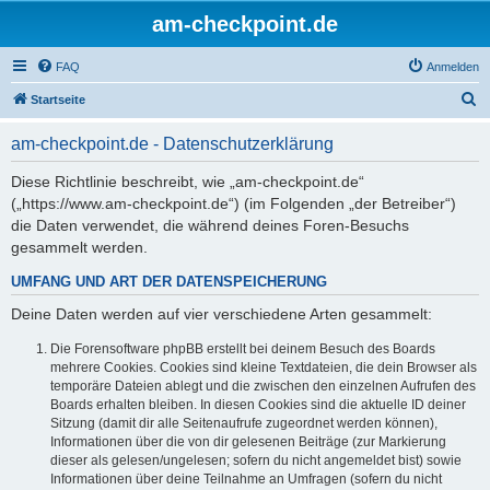
am-checkpoint.de
FAQ
Anmelden
S
Startseite
u
am-checkpoint.de - Datenschutzerklärung
c
h
Diese Richtlinie beschreibt, wie „am-checkpoint.de“
(„https://www.am-checkpoint.de“) (im Folgenden „der Betreiber“)
e
die Daten verwendet, die während deines Foren-Besuchs
gesammelt werden.
UMFANG UND ART DER DATENSPEICHERUNG
Deine Daten werden auf vier verschiedene Arten gesammelt:
Die Forensoftware phpBB erstellt bei deinem Besuch des Boards
mehrere Cookies. Cookies sind kleine Textdateien, die dein Browser als
temporäre Dateien ablegt und die zwischen den einzelnen Aufrufen des
Boards erhalten bleiben. In diesen Cookies sind die aktuelle ID deiner
Sitzung (damit dir alle Seitenaufrufe zugeordnet werden können),
Informationen über die von dir gelesenen Beiträge (zur Markierung
dieser als gelesen/ungelesen; sofern du nicht angemeldet bist) sowie
Informationen über deine Teilnahme an Umfragen (sofern du nicht