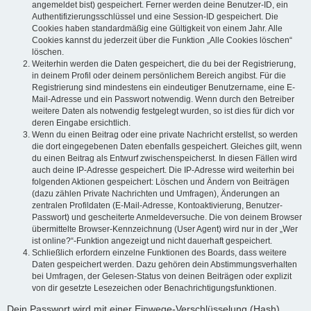
angemeldet bist) gespeichert. Ferner werden deine Benutzer-ID, ein
Authentifizierungsschlüssel und eine Session-ID gespeichert. Die
Cookies haben standardmäßig eine Gültigkeit von einem Jahr. Alle
Cookies kannst du jederzeit über die Funktion „Alle Cookies löschen“
löschen.
Weiterhin werden die Daten gespeichert, die du bei der Registrierung,
in deinem Profil oder deinem persönlichem Bereich angibst. Für die
Registrierung sind mindestens ein eindeutiger Benutzername, eine E-
Mail-Adresse und ein Passwort notwendig. Wenn durch den Betreiber
weitere Daten als notwendig festgelegt wurden, so ist dies für dich vor
deren Eingabe ersichtlich.
Wenn du einen Beitrag oder eine private Nachricht erstellst, so werden
die dort eingegebenen Daten ebenfalls gespeichert. Gleiches gilt, wenn
du einen Beitrag als Entwurf zwischenspeicherst. In diesen Fällen wird
auch deine IP-Adresse gespeichert. Die IP-Adresse wird weiterhin bei
folgenden Aktionen gespeichert: Löschen und Ändern von Beiträgen
(dazu zählen Private Nachrichten und Umfragen), Änderungen an
zentralen Profildaten (E-Mail-Adresse, Kontoaktivierung, Benutzer-
Passwort) und gescheiterte Anmeldeversuche. Die von deinem Browser
übermittelte Browser-Kennzeichnung (User Agent) wird nur in der „Wer
ist online?“-Funktion angezeigt und nicht dauerhaft gespeichert.
Schließlich erfordern einzelne Funktionen des Boards, dass weitere
Daten gespeichert werden. Dazu gehören dein Abstimmungsverhalten
bei Umfragen, der Gelesen-Status von deinen Beiträgen oder explizit
von dir gesetzte Lesezeichen oder Benachrichtigungsfunktionen.
Dein Passwort wird mit einer Einwege-Verschlüsselung (Hash)