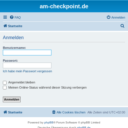
am-checkpoint.de
FAQ
Anmelden
S
Startseite
u
Anmelden
c
h
Benutzername:
e
Passwort:
Ich habe mein Passwort vergessen
Angemeldet bleiben
Meinen Online-Status während dieser Sitzung verbergen
Startseite
Alle Cookies löschen
Alle Zeiten sind
UTC+02:00
Powered by
phpBB
® Forum Software © phpBB Limited
Deutsche Übersetzung durch
phpBB.de