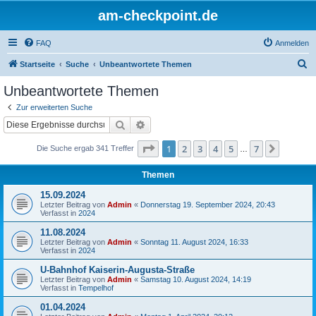
am-checkpoint.de
FAQ
Anmelden
S
Startseite
Suche
Unbeantwortete Themen
u
Unbeantwortete Themen
c
Zur erweiterten Suche
h
Suche
Erweiterte Suche
e
Seite
1
von
7
1
2
3
4
5
7
Nächst
Die Suche ergab 341 Treffer
…
Themen
15.09.2024
Letzter Beitrag von
Admin
«
Donnerstag 19. September 2024, 20:43
Verfasst in
2024
11.08.2024
Letzter Beitrag von
Admin
«
Sonntag 11. August 2024, 16:33
Verfasst in
2024
U-Bahnhof Kaiserin-Augusta-Straße
Letzter Beitrag von
Admin
«
Samstag 10. August 2024, 14:19
Verfasst in
Tempelhof
01.04.2024