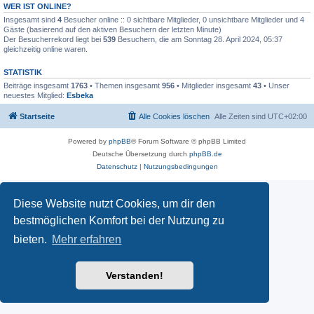
WER IST ONLINE?
Insgesamt sind
4
Besucher online :: 0 sichtbare Mitglieder, 0 unsichtbare Mitglieder und 4
Gäste (basierend auf den aktiven Besuchern der letzten Minute)
Der Besucherrekord liegt bei
539
Besuchern, die am Sonntag 28. April 2024, 05:37
gleichzeitig online waren.
STATISTIK
Beiträge insgesamt
1763
• Themen insgesamt
956
• Mitglieder insgesamt
43
• Unser
neuestes Mitglied:
Esbeka
Startseite
Alle Cookies löschen
Alle Zeiten sind
UTC+02:00
Powered by
phpBB
® Forum Software © phpBB Limited
Deutsche Übersetzung durch
phpBB.de
Datenschutz
|
Nutzungsbedingungen
Diese Website nutzt Cookies, um dir den
bestmöglichen Komfort bei der Nutzung zu
bieten.
Mehr erfahren
Verstanden!