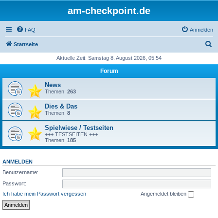
am-checkpoint.de
FAQ
Anmelden
S
Startseite
u
Aktuelle Zeit: Samstag 8. August 2026, 05:54
c
Forum
h
News
e
Themen:
263
Dies & Das
Themen:
8
Spielwiese / Testseiten
+++ TESTSEITEN +++
Themen:
185
ANMELDEN
Benutzername:
Passwort:
Ich habe mein Passwort vergessen
Angemeldet bleiben