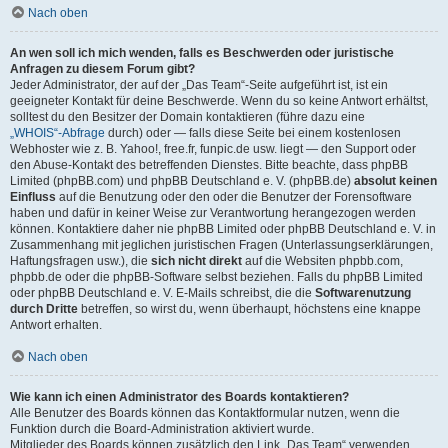
Nach oben
An wen soll ich mich wenden, falls es Beschwerden oder juristische
Anfragen zu diesem Forum gibt?
Jeder Administrator, der auf der „Das Team“-Seite aufgeführt ist, ist ein
geeigneter Kontakt für deine Beschwerde. Wenn du so keine Antwort erhältst,
solltest du den Besitzer der Domain kontaktieren (führe dazu eine
„WHOIS“-Abfrage
durch) oder — falls diese Seite bei einem kostenlosen
Webhoster wie z. B. Yahoo!, free.fr, funpic.de usw. liegt — den Support oder
den Abuse-Kontakt des betreffenden Dienstes. Bitte beachte, dass phpBB
Limited (phpBB.com) und phpBB Deutschland e. V. (phpBB.de)
absolut keinen
Einfluss
auf die Benutzung oder den oder die Benutzer der Forensoftware
haben und dafür in keiner Weise zur Verantwortung herangezogen werden
können. Kontaktiere daher nie phpBB Limited oder phpBB Deutschland e. V. in
Zusammenhang mit jeglichen juristischen Fragen (Unterlassungserklärungen,
Haftungsfragen usw.), die
sich nicht direkt
auf die Websiten phpbb.com,
phpbb.de oder die phpBB-Software selbst beziehen. Falls du phpBB Limited
oder phpBB Deutschland e. V. E-Mails schreibst, die die
Softwarenutzung
durch Dritte
betreffen, so wirst du, wenn überhaupt, höchstens eine knappe
Antwort erhalten.
Nach oben
Wie kann ich einen Administrator des Boards kontaktieren?
Alle Benutzer des Boards können das Kontaktformular nutzen, wenn die
Funktion durch die Board-Administration aktiviert wurde.
Mitglieder des Boards können zusätzlich den Link „Das Team“ verwenden.