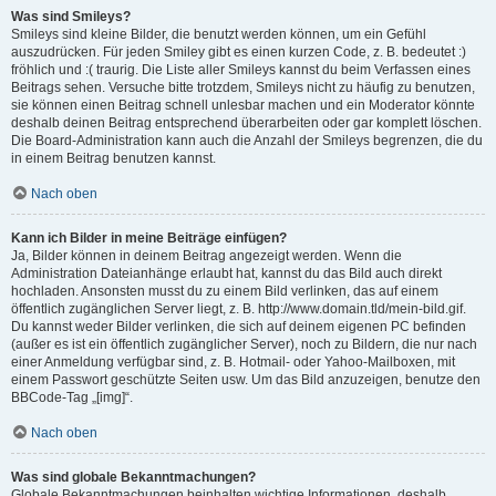
Was sind Smileys?
Smileys sind kleine Bilder, die benutzt werden können, um ein Gefühl
auszudrücken. Für jeden Smiley gibt es einen kurzen Code, z. B. bedeutet :)
fröhlich und :( traurig. Die Liste aller Smileys kannst du beim Verfassen eines
Beitrags sehen. Versuche bitte trotzdem, Smileys nicht zu häufig zu benutzen,
sie können einen Beitrag schnell unlesbar machen und ein Moderator könnte
deshalb deinen Beitrag entsprechend überarbeiten oder gar komplett löschen.
Die Board-Administration kann auch die Anzahl der Smileys begrenzen, die du
in einem Beitrag benutzen kannst.
Nach oben
Kann ich Bilder in meine Beiträge einfügen?
Ja, Bilder können in deinem Beitrag angezeigt werden. Wenn die
Administration Dateianhänge erlaubt hat, kannst du das Bild auch direkt
hochladen. Ansonsten musst du zu einem Bild verlinken, das auf einem
öffentlich zugänglichen Server liegt, z. B. http://www.domain.tld/mein-bild.gif.
Du kannst weder Bilder verlinken, die sich auf deinem eigenen PC befinden
(außer es ist ein öffentlich zugänglicher Server), noch zu Bildern, die nur nach
einer Anmeldung verfügbar sind, z. B. Hotmail- oder Yahoo-Mailboxen, mit
einem Passwort geschützte Seiten usw. Um das Bild anzuzeigen, benutze den
BBCode-Tag „[img]“.
Nach oben
Was sind globale Bekanntmachungen?
Globale Bekanntmachungen beinhalten wichtige Informationen, deshalb