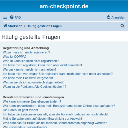
am-checkpoint.de
FAQ
Anmelden
S
Startseite
Häufig gestellte Fragen
u
Häufig gestellte Fragen
c
h
Registrierung und Anmeldung
Wozu muss ich mich registrieren?
e
Was ist COPPA?
Warum kann ich mich nicht registrieren?
Ich habe mich registriert, kann mich aber nicht anmelden!
Warum kann ich mich nicht anmelden?
Ich habe mich vor einiger Zeit registriert, kann mich aber nicht mehr anmelden?!
Ich habe mein Passwort vergessen!
Warum werde ich automatisch abgemeldet?
Wozu ist die Funktion „Alle Cookies löschen“?
Benutzerpräferenzen und -einstellungen
Wie kann ich meine Einstellungen ändern?
Wie kann ich verhindern, dass mein Benutzername in der Online-Liste auftaucht?
Die Forenuhr geht falsch!
Ich habe die Zeitzone eingestellt, aber die Forenuhr geht immer noch falsch!
Meine Sprache steht auf diesem Board nicht zur Auswahl!
Was sind das für Bilder, die bei meinem Benutzernamen angezeigt werden?
Wie verwende ich einen Avatar?