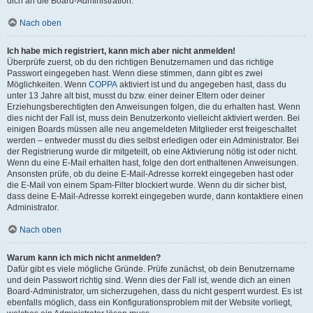
dich an die Board-Administration.
Nach oben
Ich habe mich registriert, kann mich aber nicht anmelden!
Überprüfe zuerst, ob du den richtigen Benutzernamen und das richtige
Passwort eingegeben hast. Wenn diese stimmen, dann gibt es zwei
Möglichkeiten. Wenn
COPPA
aktiviert ist und du angegeben hast, dass du
unter 13 Jahre alt bist, musst du bzw. einer deiner Eltern oder deiner
Erziehungsberechtigten den Anweisungen folgen, die du erhalten hast. Wenn
dies nicht der Fall ist, muss dein Benutzerkonto vielleicht aktiviert werden. Bei
einigen Boards müssen alle neu angemeldeten Mitglieder erst freigeschaltet
werden – entweder musst du dies selbst erledigen oder ein Administrator. Bei
der Registrierung wurde dir mitgeteilt, ob eine Aktivierung nötig ist oder nicht.
Wenn du eine E-Mail erhalten hast, folge den dort enthaltenen Anweisungen.
Ansonsten prüfe, ob du deine E-Mail-Adresse korrekt eingegeben hast oder
die E-Mail von einem Spam-Filter blockiert wurde. Wenn du dir sicher bist,
dass deine E-Mail-Adresse korrekt eingegeben wurde, dann kontaktiere einen
Administrator.
Nach oben
Warum kann ich mich nicht anmelden?
Dafür gibt es viele mögliche Gründe. Prüfe zunächst, ob dein Benutzername
und dein Passwort richtig sind. Wenn dies der Fall ist, wende dich an einen
Board-Administrator, um sicherzugehen, dass du nicht gesperrt wurdest. Es ist
ebenfalls möglich, dass ein Konfigurationsproblem mit der Website vorliegt,