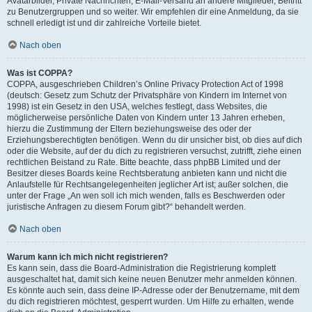
Avatarbilder, Private Nachrichten, E-Mail-Versand an andere Mitglieder, Beitritt
zu Benutzergruppen und so weiter. Wir empfehlen dir eine Anmeldung, da sie
schnell erledigt ist und dir zahlreiche Vorteile bietet.
Nach oben
Was ist COPPA?
COPPA, ausgeschrieben Children’s Online Privacy Protection Act of 1998
(deutsch: Gesetz zum Schutz der Privatsphäre von Kindern im Internet von
1998) ist ein Gesetz in den USA, welches festlegt, dass Websites, die
möglicherweise persönliche Daten von Kindern unter 13 Jahren erheben,
hierzu die Zustimmung der Eltern beziehungsweise des oder der
Erziehungsberechtigten benötigen. Wenn du dir unsicher bist, ob dies auf dich
oder die Website, auf der du dich zu registrieren versuchst, zutrifft, ziehe einen
rechtlichen Beistand zu Rate. Bitte beachte, dass phpBB Limited und der
Besitzer dieses Boards keine Rechtsberatung anbieten kann und nicht die
Anlaufstelle für Rechtsangelegenheiten jeglicher Art ist; außer solchen, die
unter der Frage „An wen soll ich mich wenden, falls es Beschwerden oder
juristische Anfragen zu diesem Forum gibt?“ behandelt werden.
Nach oben
Warum kann ich mich nicht registrieren?
Es kann sein, dass die Board-Administration die Registrierung komplett
ausgeschaltet hat, damit sich keine neuen Benutzer mehr anmelden können.
Es könnte auch sein, dass deine IP-Adresse oder der Benutzername, mit dem
du dich registrieren möchtest, gesperrt wurden. Um Hilfe zu erhalten, wende