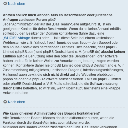
Nach oben
An wen soll ich mich wenden, falls es Beschwerden oder juristische
Anfragen zu diesem Forum gibt?
Jeder Administrator, der auf der „Das Team“-Seite aufgeführt ist, ist ein
geeigneter Kontakt für deine Beschwerde. Wenn du so keine Antwort erhältst,
solltest du den Besitzer der Domain kontaktieren (führe dazu eine
„WHOIS“-Abfrage
durch) oder — falls diese Seite bei einem kostenlosen
Webhoster wie z. B. Yahoo!, free.fr, funpic.de usw. liegt — den Support oder
den Abuse-Kontakt des betreffenden Dienstes. Bitte beachte, dass phpBB
Limited (phpBB.com) und phpBB Deutschland e. V. (phpBB.de)
absolut keinen
Einfluss
auf die Benutzung oder den oder die Benutzer der Forensoftware
haben und dafür in keiner Weise zur Verantwortung herangezogen werden
können. Kontaktiere daher nie phpBB Limited oder phpBB Deutschland e. V. in
Zusammenhang mit jeglichen juristischen Fragen (Unterlassungserklärungen,
Haftungsfragen usw.), die
sich nicht direkt
auf die Websiten phpbb.com,
phpbb.de oder die phpBB-Software selbst beziehen. Falls du phpBB Limited
oder phpBB Deutschland e. V. E-Mails schreibst, die die
Softwarenutzung
durch Dritte
betreffen, so wirst du, wenn überhaupt, höchstens eine knappe
Antwort erhalten.
Nach oben
Wie kann ich einen Administrator des Boards kontaktieren?
Alle Benutzer des Boards können das Kontaktformular nutzen, wenn die
Funktion durch die Board-Administration aktiviert wurde.
Mitglieder des Boards können zusätzlich den Link „Das Team“ verwenden.