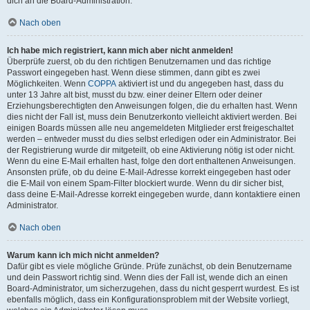
dich an die Board-Administration.
Nach oben
Ich habe mich registriert, kann mich aber nicht anmelden!
Überprüfe zuerst, ob du den richtigen Benutzernamen und das richtige
Passwort eingegeben hast. Wenn diese stimmen, dann gibt es zwei
Möglichkeiten. Wenn
COPPA
aktiviert ist und du angegeben hast, dass du
unter 13 Jahre alt bist, musst du bzw. einer deiner Eltern oder deiner
Erziehungsberechtigten den Anweisungen folgen, die du erhalten hast. Wenn
dies nicht der Fall ist, muss dein Benutzerkonto vielleicht aktiviert werden. Bei
einigen Boards müssen alle neu angemeldeten Mitglieder erst freigeschaltet
werden – entweder musst du dies selbst erledigen oder ein Administrator. Bei
der Registrierung wurde dir mitgeteilt, ob eine Aktivierung nötig ist oder nicht.
Wenn du eine E-Mail erhalten hast, folge den dort enthaltenen Anweisungen.
Ansonsten prüfe, ob du deine E-Mail-Adresse korrekt eingegeben hast oder
die E-Mail von einem Spam-Filter blockiert wurde. Wenn du dir sicher bist,
dass deine E-Mail-Adresse korrekt eingegeben wurde, dann kontaktiere einen
Administrator.
Nach oben
Warum kann ich mich nicht anmelden?
Dafür gibt es viele mögliche Gründe. Prüfe zunächst, ob dein Benutzername
und dein Passwort richtig sind. Wenn dies der Fall ist, wende dich an einen
Board-Administrator, um sicherzugehen, dass du nicht gesperrt wurdest. Es ist
ebenfalls möglich, dass ein Konfigurationsproblem mit der Website vorliegt,