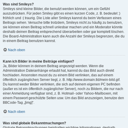
Was sind Smileys?
Smileys sind kleine Bilder, die benutzt werden können, um ein Gefühl
auszudrücken. Für jeden Smiley gibt es einen kurzen Code, z. B. bedeutet :)
fröhlich und :( traurig. Die Liste aller Smileys kannst du beim Verfassen eines
Beitrags sehen. Versuche bitte trotzdem, Smileys nicht zu häufig zu benutzen,
sie können einen Beitrag schnell unlesbar machen und ein Moderator könnte
deshalb deinen Beitrag entsprechend überarbeiten oder gar komplett löschen.
Die Board-Administration kann auch die Anzahl der Smileys begrenzen, die du
in einem Beitrag benutzen kannst.
Nach oben
Kann ich Bilder in meine Beiträge einfügen?
Ja, Bilder können in deinem Beitrag angezeigt werden. Wenn die
Administration Dateianhänge erlaubt hat, kannst du das Bild auch direkt
hochladen. Ansonsten musst du zu einem Bild verlinken, das auf einem
öffentlich zugänglichen Server liegt, z. B. http://www.domain.tld/mein-bild.gif.
Du kannst weder Bilder verlinken, die sich auf deinem eigenen PC befinden
(außer es ist ein öffentlich zugänglicher Server), noch zu Bildern, die nur nach
einer Anmeldung verfügbar sind, z. B. Hotmail- oder Yahoo-Mailboxen, mit
einem Passwort geschützte Seiten usw. Um das Bild anzuzeigen, benutze den
BBCode-Tag „[img]“.
Nach oben
Was sind globale Bekanntmachungen?
Globale Bekanntmachungen beinhalten wichtige Informationen, deshalb