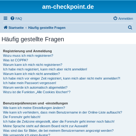
am-checkpoint.de
FAQ
Anmelden
S
Startseite
Häufig gestellte Fragen
u
Häufig gestellte Fragen
c
h
Registrierung und Anmeldung
Wozu muss ich mich registrieren?
e
Was ist COPPA?
Warum kann ich mich nicht registrieren?
Ich habe mich registriert, kann mich aber nicht anmelden!
Warum kann ich mich nicht anmelden?
Ich habe mich vor einiger Zeit registriert, kann mich aber nicht mehr anmelden?!
Ich habe mein Passwort vergessen!
Warum werde ich automatisch abgemeldet?
Wozu ist die Funktion „Alle Cookies löschen“?
Benutzerpräferenzen und -einstellungen
Wie kann ich meine Einstellungen ändern?
Wie kann ich verhindern, dass mein Benutzername in der Online-Liste auftaucht?
Die Forenuhr geht falsch!
Ich habe die Zeitzone eingestellt, aber die Forenuhr geht immer noch falsch!
Meine Sprache steht auf diesem Board nicht zur Auswahl!
Was sind das für Bilder, die bei meinem Benutzernamen angezeigt werden?
Wie verwende ich einen Avatar?