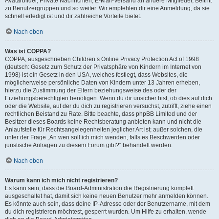
Avatarbilder, Private Nachrichten, E-Mail-Versand an andere Mitglieder, Beitritt
zu Benutzergruppen und so weiter. Wir empfehlen dir eine Anmeldung, da sie
schnell erledigt ist und dir zahlreiche Vorteile bietet.
Nach oben
Was ist COPPA?
COPPA, ausgeschrieben Children’s Online Privacy Protection Act of 1998
(deutsch: Gesetz zum Schutz der Privatsphäre von Kindern im Internet von
1998) ist ein Gesetz in den USA, welches festlegt, dass Websites, die
möglicherweise persönliche Daten von Kindern unter 13 Jahren erheben,
hierzu die Zustimmung der Eltern beziehungsweise des oder der
Erziehungsberechtigten benötigen. Wenn du dir unsicher bist, ob dies auf dich
oder die Website, auf der du dich zu registrieren versuchst, zutrifft, ziehe einen
rechtlichen Beistand zu Rate. Bitte beachte, dass phpBB Limited und der
Besitzer dieses Boards keine Rechtsberatung anbieten kann und nicht die
Anlaufstelle für Rechtsangelegenheiten jeglicher Art ist; außer solchen, die
unter der Frage „An wen soll ich mich wenden, falls es Beschwerden oder
juristische Anfragen zu diesem Forum gibt?“ behandelt werden.
Nach oben
Warum kann ich mich nicht registrieren?
Es kann sein, dass die Board-Administration die Registrierung komplett
ausgeschaltet hat, damit sich keine neuen Benutzer mehr anmelden können.
Es könnte auch sein, dass deine IP-Adresse oder der Benutzername, mit dem
du dich registrieren möchtest, gesperrt wurden. Um Hilfe zu erhalten, wende