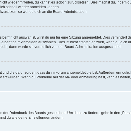
 nicht wieder mitteilen, du kannst es jedoch zurücksetzen. Dies machst du, indem 
 dich schnell wieder anmelden können.
ückzusetzen, so wende dich an die Board-Administration.
en“ nicht auswählst, wirst du nur für eine Sitzung angemeldet. Dies verhindert 
leiben“ beim Anmelden auswählen. Dies ist nicht empfehlenswert, wenn du dich an
 steht, dann wurde sie vermutlich von der Board-Administration ausgeschaltet.
 hat und die dafür sorgen, dass du im Forum angemeldet bleibst. Außerdem ermögli
tiviert wurden. Wenn du Probleme bei der An- oder Abmeldung hast, kann es helfen
n in der Datenbank des Boards gespeichert. Um diese zu ändern, gehe in den „Persö
nst du alle deine Einstellungen ändern.