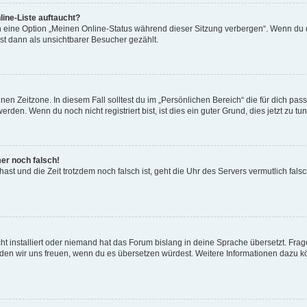
ine-Liste auftaucht?
n eine Option „Meinen Online-Status während dieser Sitzung verbergen“. Wenn du d
st dann als unsichtbarer Besucher gezählt.
en Zeitzone. In diesem Fall solltest du im „Persönlichen Bereich“ die für dich passe
den. Wenn du noch nicht registriert bist, ist dies ein guter Grund, dies jetzt zu tun
mer noch falsch!
t hast und die Zeit trotzdem noch falsch ist, geht die Uhr des Servers vermutlich fal
t installiert oder niemand hat das Forum bislang in deine Sprache übersetzt. Frag
, würden wir uns freuen, wenn du es übersetzen würdest. Weitere Informationen dazu