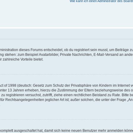
Wie kann ich einen Administrator des Board
istration dieses Forums entscheidet, ob du registriert sein musst, um Beiträge zu s
ung stehen: zum Beispiel Avatarbilder, Private Nachrichten, E-Mail-Versand an ander
 zahlreiche Vorteile bietet.
t of 1998 (deutsch: Gesetz zum Schutz der Privatsphäre von Kindern im Internet vo
unter 13 Jahren erheben, hierzu die Zustimmung der Eltern beziehungsweise des o
h zu registrieren versuchst, zutrifft, ziehe einen rechtlichen Beistand zu Rate. Bit
für Rechtsangelegenheiten jeglicher Art ist; außer solchen, die unter der Frage „
.
g komplett ausgeschaltet hat, damit sich keine neuen Benutzer mehr anmelden könn