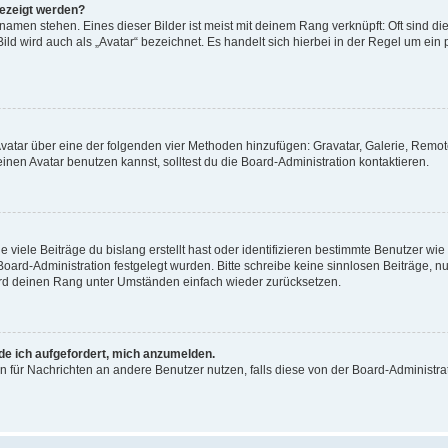
gezeigt werden?
amen stehen. Eines dieser Bilder ist meist mit deinem Rang verknüpft: Oft sind di
ld wird auch als „Avatar“ bezeichnet. Es handelt sich hierbei in der Regel um ein
 Avatar über eine der folgenden vier Methoden hinzufügen: Gravatar, Galerie, Rem
en Avatar benutzen kannst, solltest du die Board-Administration kontaktieren.
viele Beiträge du bislang erstellt hast oder identifizieren bestimmte Benutzer w
 Board-Administration festgelegt wurden. Bitte schreibe keine sinnlosen Beiträge
wird deinen Rang unter Umständen einfach wieder zurücksetzen.
rde ich aufgefordert, mich anzumelden.
ion für Nachrichten an andere Benutzer nutzen, falls diese von der Board-Administ