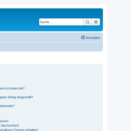
Suche
Erweiterte Suche
Anmelden
ete ich ihnen bei?
en farbig dargestellt?
tartseite?
icken!
 Nachrichten!
ed dieses Forums erhalten!