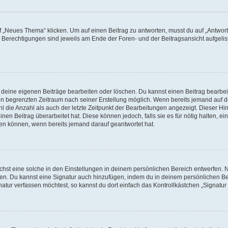
„Neues Thema“ klicken. Um auf einen Beitrag zu antworten, musst du auf „Antworte
e Berechtigungen sind jeweils am Ende der Foren- und der Beitragsansicht aufgeliste
r deine eigenen Beiträge bearbeiten oder löschen. Du kannst einen Beitrag bearbe
inen begrenzten Zeitraum nach seiner Erstellung möglich. Wenn bereits jemand auf de
 die Anzahl als auch der letzte Zeitpunkt der Bearbeitungen angezeigt. Dieser Hi
en Beitrag überarbeitet hat. Diese können jedoch, falls sie es für nötig halten, ei
hen können, wenn bereits jemand darauf geantwortet hat.
st eine solche in den Einstellungen in deinem persönlichen Bereich entwerfen. Na
eren. Du kannst eine Signatur auch hinzufügen, indem du in deinem persönlichen 
atur verfassen möchtest, so kannst du dort einfach das Kontrollkästchen „Signatu