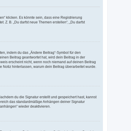
n“ klicken. Es könnte sein, dass eine Registrierung
t. Z. B. „Du darfst neue Themen erstellen“, „Du darfst
iten, indem du das „Ändere Beitrag“-Symbol für den
inen Beitrag geantwortet hat, wird dein Beitrag in der
nweis erscheint nicht, wenn noch niemand auf deinen Beitrag
ne Notiz hinterlassen, warum dein Beitrag überarbeitet wurde.
chdem du die Signatur erstellt und gespeichert hast, kannst
Bereich das standardmäßige Anhängen deiner Signatur
r anhängen“ wieder deaktivieren.