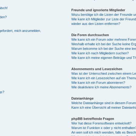
alsch!
Freunde und ignorierte Mitglieder
Wozu benötige ich die Listen der Freunde un
rden?
Wie kann ich Mitglieder zur Liste der Freund
wieder aus den Listen entfernen?
fgefordert, mich anzumelden.
Die Foren durchsuchen
Wie kann ich ein Forum oder mehrere For
Weshalb erhalte ich bei der Suche keine Er
Warum bekomme ich bei der Suche eine lee
Wie kann ich nach Mitgliedern suchen?
Wie kann ich meine eigenen Beiträge und T
Abonnements und Lesezeichen
Was ist der Unterschied zwischen einem L
Wie kann ich ein Lesezeichen auf ein Them
Wie kann ich ein Forum abonnieren?
Wie deaktiviere ich meine Abonnements?
gs?
Dateianhänge
Welche Dateianhänge sind in diesem Forum
Kann ich eine Übersicht all meiner Dateian
phpBB betreffende Fragen
Wer hat diese Forensoftware entwickelt?
Warum ist Funktion x oder y nicht enthalten
An wen soll ich mich wenden, falls es Besc