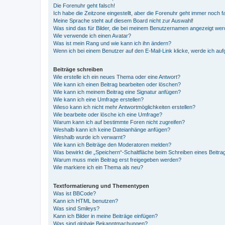
Die Forenuhr geht falsch!
Ich habe die Zeitzone eingestellt, aber die Forenuhr geht immer noch f
Meine Sprache steht auf diesem Board nicht zur Auswahl!
Was sind das für Bilder, die bei meinem Benutzernamen angezeigt we
Wie verwende ich einen Avatar?
Was ist mein Rang und wie kann ich ihn ändern?
Wenn ich bei einem Benutzer auf den E-Mail-Link klicke, werde ich au
Beiträge schreiben
Wie erstelle ich ein neues Thema oder eine Antwort?
Wie kann ich einen Beitrag bearbeiten oder löschen?
Wie kann ich meinem Beitrag eine Signatur anfügen?
Wie kann ich eine Umfrage erstellen?
Wieso kann ich nicht mehr Antwortmöglichkeiten erstellen?
Wie bearbeite oder lösche ich eine Umfrage?
Warum kann ich auf bestimmte Foren nicht zugreifen?
Weshalb kann ich keine Dateianhänge anfügen?
Weshalb wurde ich verwarnt?
Wie kann ich Beiträge den Moderatoren melden?
Was bewirkt die „Speichern“-Schaltfläche beim Schreiben eines Beitra
Warum muss mein Beitrag erst freigegeben werden?
Wie markiere ich ein Thema als neu?
Textformatierung und Thementypen
Was ist BBCode?
Kann ich HTML benutzen?
Was sind Smileys?
Kann ich Bilder in meine Beiträge einfügen?
Was sind globale Bekanntmachungen?